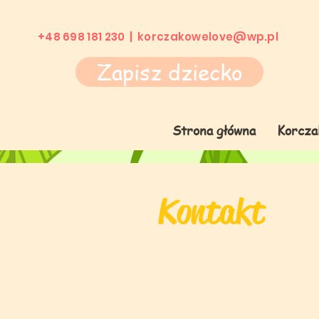
+48 698 181 230 |
korczakowelove@wp.pl
Zapisz dziecko
Strona główna
Korcza
Kontakt