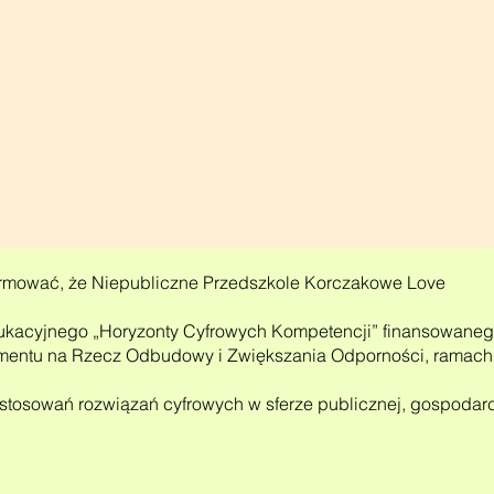
rmować, że Niepubliczne Przedszkole Korczakowe Love
edukacyjnego „Horyzonty Cyfrowych Kompetencji” finansowane
umentu na Rzecz Odbudowy i Zwiększania Odporności, ramac
astosowań rozwiązań cyfrowych w sferze publicznej, gospodarc