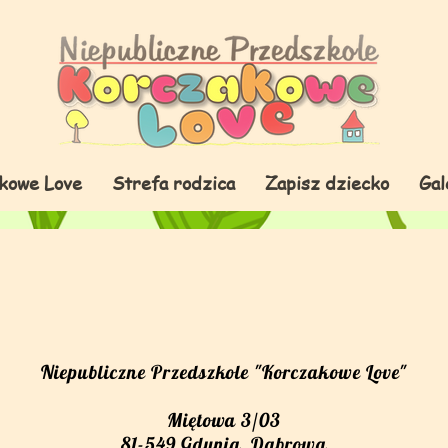
kowe Love
Strefa rodzica
Zapisz dziecko
Gal
Niepubliczne Przedszkole "Korczakowe Love"
Miętowa 3/03
81-549 Gdynia, Dąbrowa