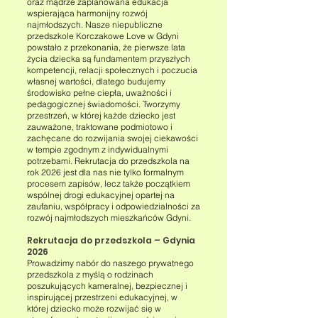
oraz mądrze zaplanowana edukacja
wspierająca harmonijny rozwój
najmłodszych. Nasze niepubliczne
przedszkole Korczakowe Love w Gdyni
powstało z przekonania, że pierwsze lata
życia dziecka są fundamentem przyszłych
kompetencji, relacji społecznych i poczucia
własnej wartości, dlatego budujemy
środowisko pełne ciepła, uważności i
pedagogicznej świadomości. Tworzymy
przestrzeń, w której każde dziecko jest
zauważone, traktowane podmiotowo i
zachęcane do rozwijania swojej ciekawości
w tempie zgodnym z indywidualnymi
potrzebami. Rekrutacja do przedszkola na
rok 2026 jest dla nas nie tylko formalnym
procesem zapisów, lecz także początkiem
wspólnej drogi edukacyjnej opartej na
zaufaniu, współpracy i odpowiedzialności za
rozwój najmłodszych mieszkańców Gdyni.
Rekrutacja do przedszkola – Gdynia
2026
Prowadzimy nabór do naszego prywatnego
przedszkola z myślą o rodzinach
poszukujących kameralnej, bezpiecznej i
inspirującej przestrzeni edukacyjnej, w
której dziecko może rozwijać się w