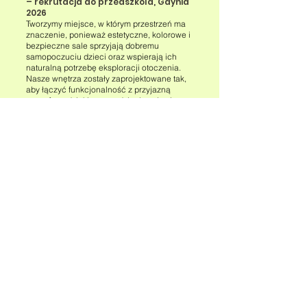
– rekrutacja do przedszkola, Gdynia
2026
Tworzymy miejsce, w którym przestrzeń ma
znaczenie, ponieważ estetyczne, kolorowe i
bezpieczne sale sprzyjają dobremu
samopoczuciu dzieci oraz wspierają ich
naturalną potrzebę eksploracji otoczenia.
Nasze wnętrza zostały zaprojektowane tak,
aby łączyć funkcjonalność z przyjazną
atmosferą, dzięki czemu dzieci czują się
swobodnie i mogą koncentrować się na
zabawie oraz nauce. Zespół pedagogiczny
tworzą doświadczeni specjaliści, którzy
łączą wiedzę merytoryczną z empatią i
autentyczną uważnością na potrzeby
najmłodszych, budując relacje oparte na
zaufaniu i poczuciu bezpieczeństwa.
Rekrutacja do przedszkola w Gdyni na rok
2026 to zaproszenie do społeczności, w
której rozwój emocjonalny, społeczny i
poznawczy traktowany jest jako spójna
całość, a dzieciństwo pozostaje czasem
radości, odkrywania i budowania
pierwszych, ważnych doświadczeń
edukacyjnych. Każdego dnia dbamy o to,
aby przedszkole było miejscem dobrych
wspomnień, naturalnego rozwoju i
spokojnego dorastania w atmosferze