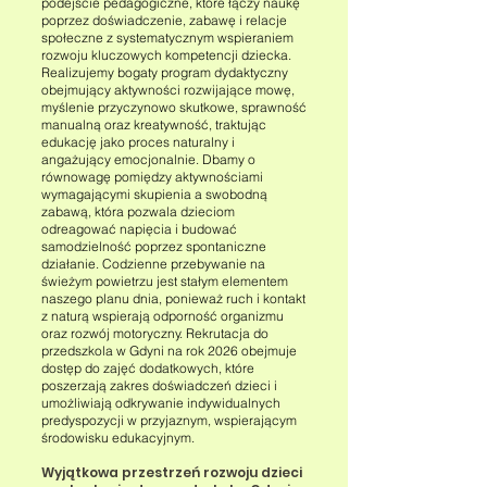
podejście pedagogiczne, które łączy naukę
poprzez doświadczenie, zabawę i relacje
społeczne z systematycznym wspieraniem
rozwoju kluczowych kompetencji dziecka.
Realizujemy bogaty program dydaktyczny
obejmujący aktywności rozwijające mowę,
myślenie przyczynowo skutkowe, sprawność
manualną oraz kreatywność, traktując
edukację jako proces naturalny i
angażujący emocjonalnie. Dbamy o
równowagę pomiędzy aktywnościami
wymagającymi skupienia a swobodną
zabawą, która pozwala dzieciom
odreagować napięcia i budować
samodzielność poprzez spontaniczne
działanie. Codzienne przebywanie na
świeżym powietrzu jest stałym elementem
naszego planu dnia, ponieważ ruch i kontakt
z naturą wspierają odporność organizmu
oraz rozwój motoryczny. Rekrutacja do
przedszkola w Gdyni na rok 2026 obejmuje
dostęp do zajęć dodatkowych, które
poszerzają zakres doświadczeń dzieci i
umożliwiają odkrywanie indywidualnych
predyspozycji w przyjaznym, wspierającym
środowisku edukacyjnym.
Wyjątkowa przestrzeń rozwoju dzieci