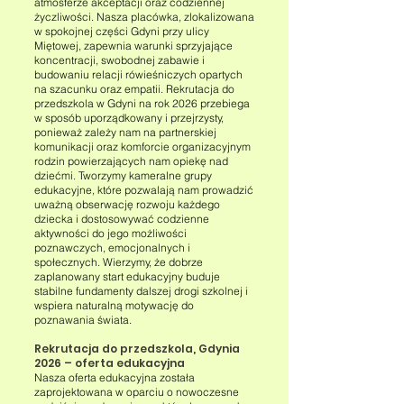
atmosferze akceptacji oraz codziennej
życzliwości. Nasza placówka, zlokalizowana
w spokojnej części Gdyni przy ulicy
Miętowej, zapewnia warunki sprzyjające
koncentracji, swobodnej zabawie i
budowaniu relacji rówieśniczych opartych
na szacunku oraz empatii. Rekrutacja do
przedszkola w Gdyni na rok 2026 przebiega
w sposób uporządkowany i przejrzysty,
ponieważ zależy nam na partnerskiej
komunikacji oraz komforcie organizacyjnym
rodzin powierzających nam opiekę nad
dziećmi. Tworzymy kameralne grupy
edukacyjne, które pozwalają nam prowadzić
uważną obserwację rozwoju każdego
dziecka i dostosowywać codzienne
aktywności do jego możliwości
poznawczych, emocjonalnych i
społecznych. Wierzymy, że dobrze
zaplanowany start edukacyjny buduje
stabilne fundamenty dalszej drogi szkolnej i
wspiera naturalną motywację do
poznawania świata.
Rekrutacja do przedszkola, Gdynia
2026 – oferta edukacyjna
Nasza oferta edukacyjna została
zaprojektowana w oparciu o nowoczesne